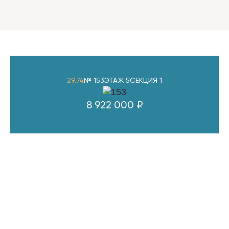
29.74
№ 153
ЭТАЖ 5
СЕКЦИЯ 1
8 922 000 ₽