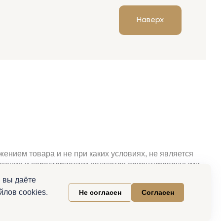
Наверх
ением товара и не при каких условиях, не является
ражения и характеристики являются ориентировочными.
свойства и актуальную цену необходимо уточнять при
 вы даёте
клама.
лов cookies.
Не согласен
Согласен