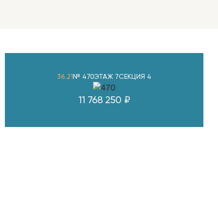
36.21
№ 470
ЭТАЖ 7
СЕКЦИЯ 4
11 768 250 ₽