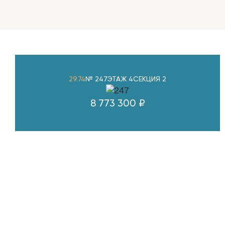
29.74
№ 247
ЭТАЖ 4
СЕКЦИЯ 2
8 773 300 ₽