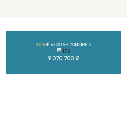
29.74
№ 473
ЭТАЖ 7
СЕКЦИЯ 4
9 070 700 ₽