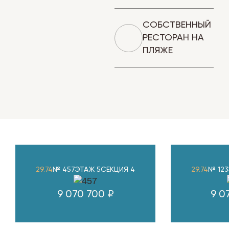
СОБСТВЕННЫЙ
РЕСТОРАН НА
ПЛЯЖЕ
29.74
№ 457
ЭТАЖ 5
СЕКЦИЯ 4
29.74
№ 123
9 070 700 ₽
9 0