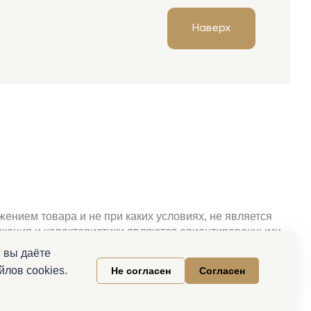
Наверх
ением товара и не при каких условиях, не является
ражения и характеристики являются ориентировочными.
свойства и актуальную цену необходимо уточнять при
 вы даёте
клама.
лов cookies.
Не согласен
Согласен