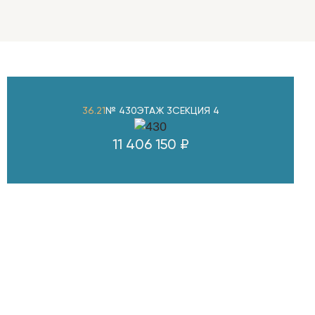
36.21
№ 430
ЭТАЖ 3
СЕКЦИЯ 4
11 406 150 ₽