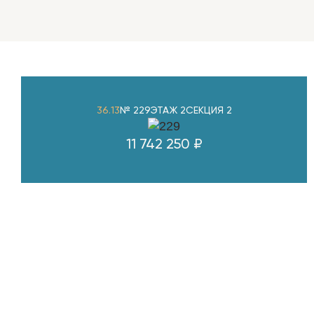
36.13
№ 229
ЭТАЖ 2
СЕКЦИЯ 2
11 742 250 ₽