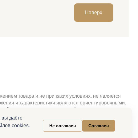
Наверх
ением товара и не при каких условиях, не является
ражения и характеристики являются ориентировочными.
свойства и актуальную цену необходимо уточнять при
клама.
 вы даёте
лов cookies.
Не согласен
Согласен