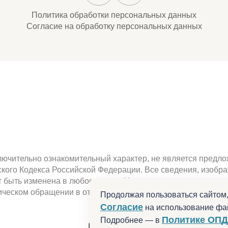
Политика обработки персональных данных
Согласие на обработку персональных данных
ючительно ознакомительный характер, не является предлож
нского Кодекса Российской Федерации. Все сведения, изоб
быть изменена в любое время. Наличие , характеристики, 
ческом обращении в отдел продаж или по телефону. Не ре
Продолжая пользоваться сайтом,
Согласие
на использование фай
Разработано в
Политике ОПД
Подробнее — в