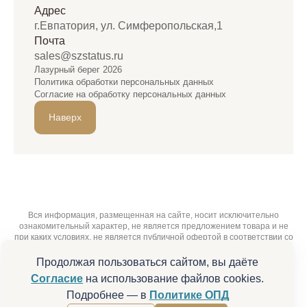
Адрес
г.Евпатория, ул. Симферопольская,1
Почта
sales@szstatus.ru
Лазурный берег 2026
Политика обработки персональных данных
Согласие на обработку персональных данных
Наверх
Вся информация, размещенная на сайте, носит исключительно
ознакомительный характер, не является предложением товара и не
при каких условиях, не является публичной офертой в соответствии со
ст. 437 Гражданского Кодекса Российской Федерации. Все сведения,
изображения и характеристики являются ориентировочными. Любая
Продолжая пользоваться сайтом, вы даёте
информация, опубликованная на сайте, может быть изменена в любое
Согласие
на использование файлов cookies.
время. Наличие , характеристики, свойства и актуальную цену
необходимо уточнять при фактическом обращении в отдел продаж
Подробнее — в
Политике ОПД
или по телефону. Не реклама.